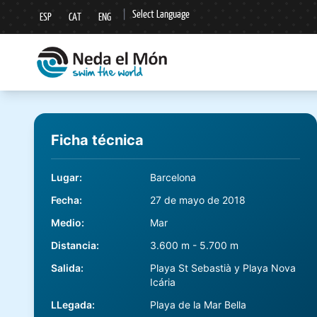
|
Select Language
ESP
CAT
ENG
▼
Ficha técnica
Lugar
:
Barcelona
Fecha
:
27 de mayo de 2018
Medio
:
Mar
Distancia
:
3.600 m - 5.700 m
Salida
:
Playa St Sebastià y Playa Nova
Icária
LLegada
:
Playa de la Mar Bella