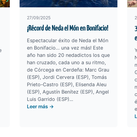
27/09/2025
2
¡Récord de Neda el Món en Bonifacio!
3
Espectacular éxito de Neda el Món
en Bonifacio… una vez más! Este
e
Y
año han sido 20 nedadictos los que
N
han cruzado, cada uno a su ritmo,
n
de Córcega en Cerdeña: Marc Grau
G
(ESP), Jordi Cervera (ESP), Tomás
c
Prieto-Castro (ESP), Elisenda Aleu
(ESP), Agustín Benítez (ESP), Angel
c
Luis Garrido (ESP)...
é
Leer más →
e