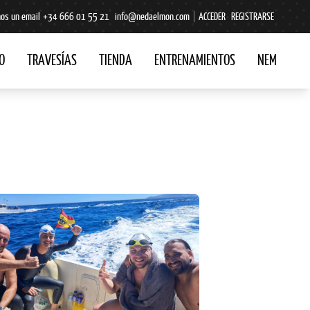
os un email
+34 666 01 55 21
info@nedaelmon.com
|
ACCEDER
REGISTRARSE
O
TRAVESÍAS
TIENDA
ENTRENAMIENTOS
NEM