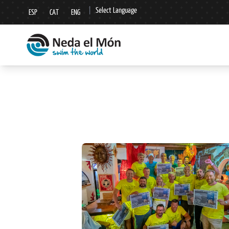
|
Select Language
ESP
CAT
ENG
▼