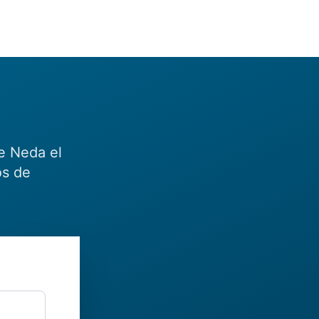
e Neda el
os de