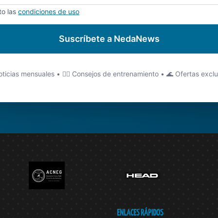
to las
condiciones de uso
Suscríbete a NedaNews
ticias mensuales • 🏊‍♂️ Consejos de entrenamiento • 🌊 Ofertas excl
ENLACES RÁPIDOS