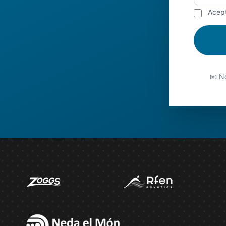
Acep
📧 No