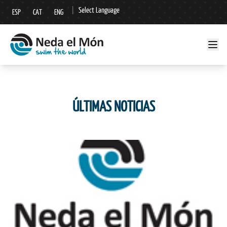
|
Select Language
ESP
CAT
ENG
▼
ÚLTIMAS NOTICIAS