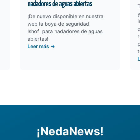
nadadores de aguas abiertas
T
y
¡De nuevo disponible en nuestra
i
web la
boya de seguridad
q
Ishof
para nadadores de aguas
r
abiertas!
p
Leer más →
t
¡NedaNews!