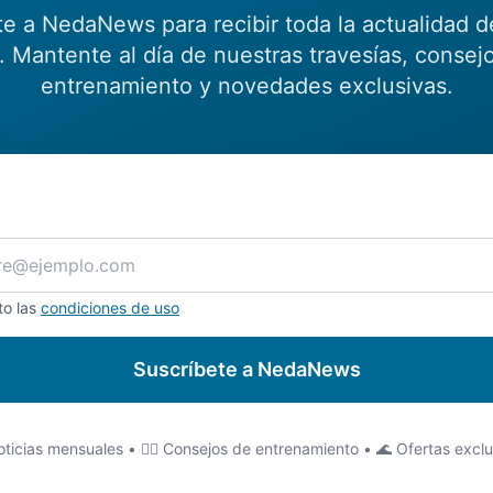
te a NedaNews para recibir toda la actualidad d
 Mantente al día de nuestras travesías, consej
entrenamiento y novedades exclusivas.
to las
condiciones de uso
Suscríbete a NedaNews
ticias mensuales • 🏊‍♂️ Consejos de entrenamiento • 🌊 Ofertas excl