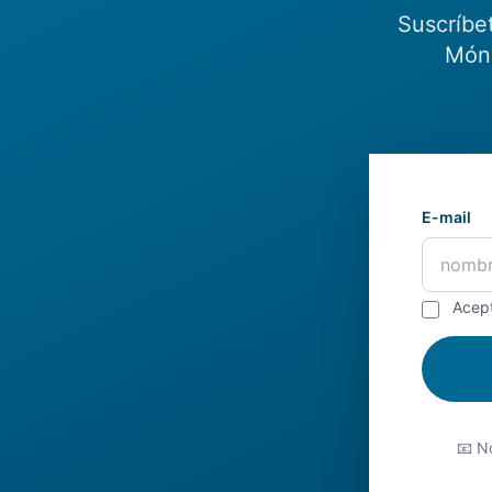
Suscríbe
Món.
E-mail
Acep
📧 No