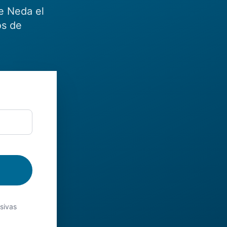
e Neda el
os de
usivas