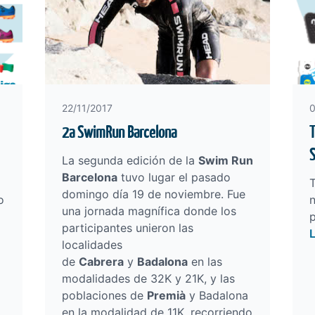
22/11/2017
0
2a SwimRun Barcelona
T
La segunda edición de la
Swim Run
Barcelona
tuvo lugar el pasado
T
domingo día 19 de noviembre. Fue
o
n
una jornada magnífica donde los
participantes unieron las
localidades
de
Cabrera
y
Badalona
en las
modalidades de 32K y 21K, y las
poblaciones de
Premià
y Badalona
en la modalidad de 11K, recorriendo