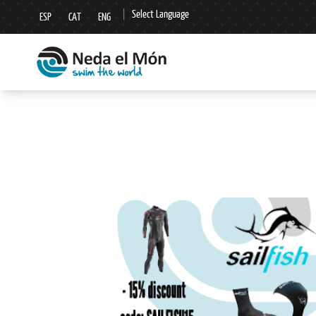
|
Select Language
ESP
CAT
ENG
▼