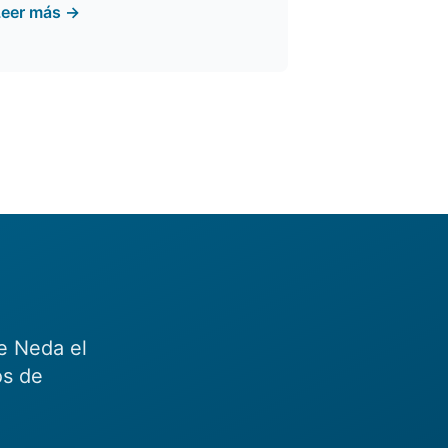
Leer más →
e Neda el
os de