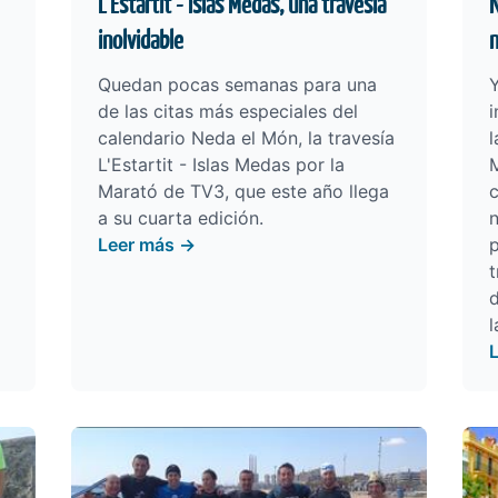
L'Estartit - Islas Medas, una travesía
N
inolvidable
n
Quedan pocas semanas para una
Y
de las citas más especiales del
i
calendario Neda el Món, la travesía
l
L'Estartit - Islas Medas por la
Marató de TV3, que este año llega
a su cuarta edición.
Leer más →
p
t
d