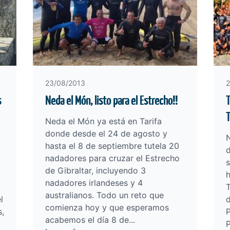
23/08/2013
2
s
Neda el Món, listo para el Estrecho!!
T
T
Neda el Món ya está en Tarifa
donde desde el 24 de agosto y
hasta el 8 de septiembre tutela 20
d
nadadores para cruzar el Estrecho
s
de Gibraltar, incluyendo 3
nadadores irlandeses y 4
T
australianos. Todo un reto que
l
d
comienza hoy y que esperamos
s,
P
acabemos el día 8 de...
P