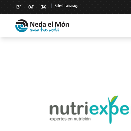
|
Select Language
ESP
CAT
ENG
▼