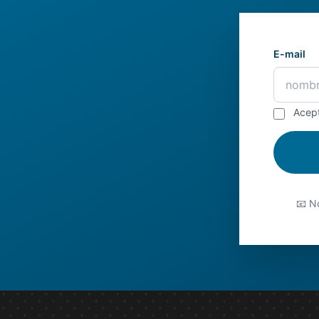
E-mail
Acep
📧 No