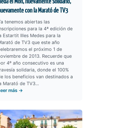
eda el Món, nuevamente solidario,
uevamente con la Marató de TV3
a tenemos abiertas las
nscripciones para la 4ª edición de
a Estartit Illes Medes para la
Marató de TV3 que este año
celebraremos el próximo 1 de
noviembre de 2013. Recuerde que
or 4º año consecutivo es una
ravesía solidaria, donde el 100%
e los beneficios van destinados a
la
Marató de TV3
...
Leer más →