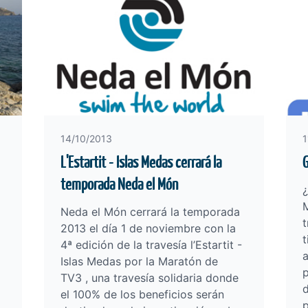
14/10/2013
1
L'Estartit - Islas Medas cerrará la
G
temporada Neda el Món
¿
M
Neda el Món cerrará la temporada
t
2013 el día 1 de noviembre con la
t
4ª edición de la travesía
l’Estartit -
Islas Medas por la Maratón de
p
TV3
, una travesía solidaria donde
d
el 100% de los beneficios serán
p