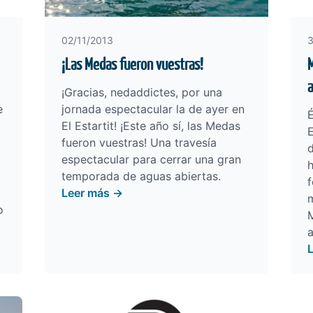
02/11/2013
3
¡Las Medas fueron vuestras!
M
a
¡Gracias, nedaddictes, por una
e
jornada espectacular la de ayer en
É
El Estartit! ¡Este año sí, las Medas
E
fueron vuestras! Una travesía
d
espectacular para cerrar una gran
temporada de aguas abiertas.
f
Leer más →
o
a