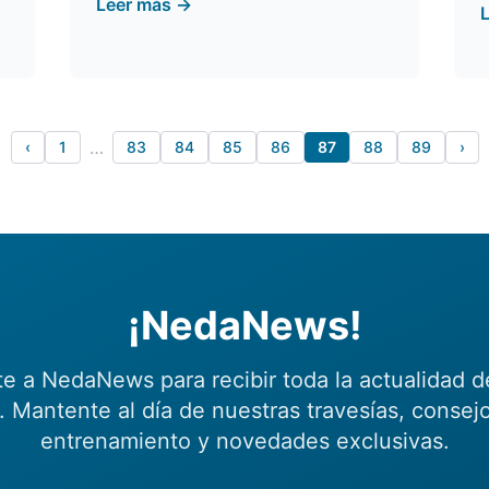
Leer más →
…
‹
1
83
84
85
86
87
88
89
›
¡NedaNews!
te a NedaNews para recibir toda la actualidad d
 Mantente al día de nuestras travesías, consej
entrenamiento y novedades exclusivas.