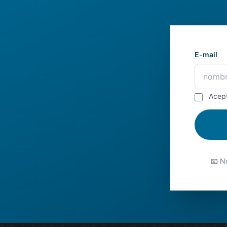
E-mail
Acep
📧 No