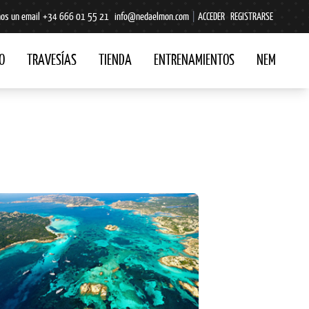
os un email
+34 666 01 55 21
info@nedaelmon.com
|
ACCEDER
REGISTRARSE
O
TRAVESÍAS
TIENDA
ENTRENAMIENTOS
NEM