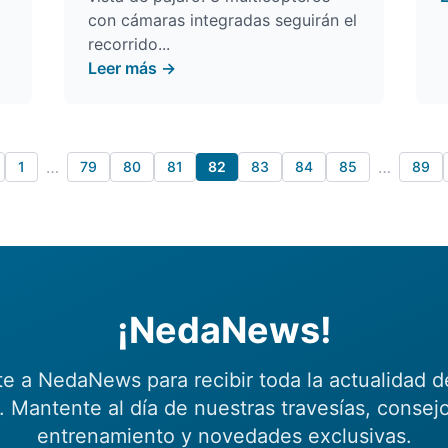
con cámaras integradas seguirán el
recorrido...
Leer más →
…
…
1
79
80
81
82
83
84
85
89
¡NedaNews!
te a NedaNews para recibir toda la actualidad d
 Mantente al día de nuestras travesías, consej
entrenamiento y novedades exclusivas.