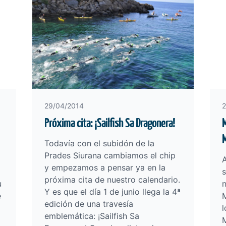
29/04/2014
2
Próxima cita: ¡Sailfish Sa Dragonera!
M
Todavía con el subidón de la
Prades Siurana cambiamos el chip
A
y empezamos a pensar ya en la
s
próxima cita de nuestro calendario.
u
Y es que el día 1 de junio llega la 4ª
e
edición de una travesía
l
emblemática: ¡Sailfish Sa