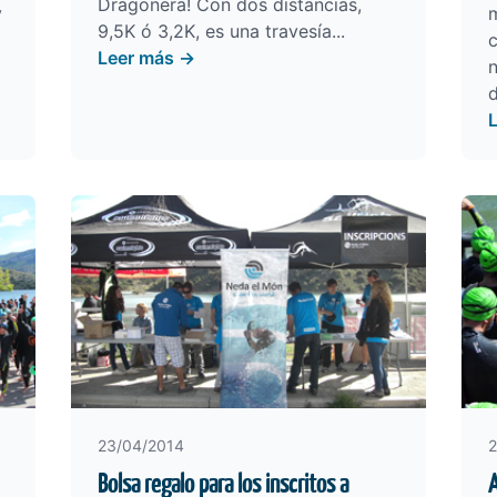
Dragonera! Con dos distancias,
y
9,5K ó 3,2K, es una travesía...
Leer más →
d
23/04/2014
2
Bolsa regalo para los inscritos a
A