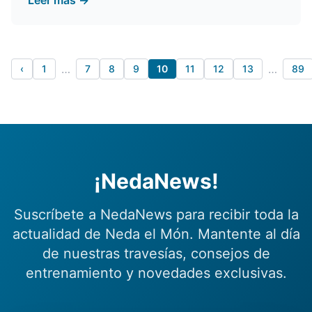
Leer más →
…
…
‹
1
7
8
9
10
11
12
13
89
¡NedaNews!
Suscríbete a NedaNews para recibir toda la
actualidad de Neda el Món. Mantente al día
de nuestras travesías, consejos de
entrenamiento y novedades exclusivas.