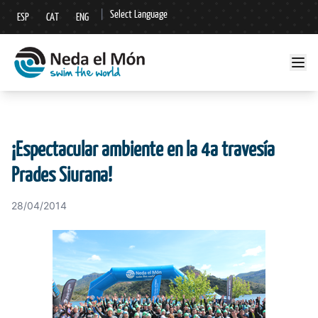
|
Select Language
ESP
CAT
ENG
▼
¡Espectacular ambiente en la 4a travesía
Prades Siurana!
28/04/2014