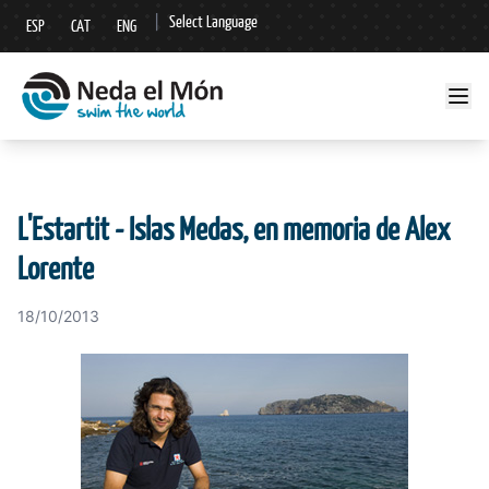
|
Select Language
ESP
CAT
ENG
▼
L'Estartit - Islas Medas, en memoria de Alex
Lorente
18/10/2013