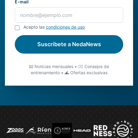
E-mail
Acepto las
condiciones de uso
Suscríbete a NedaNews
📧 Noticias mensuales • 🏊‍♂️ Consejos de
entrenamiento • 🌊 Ofertas exclusivas