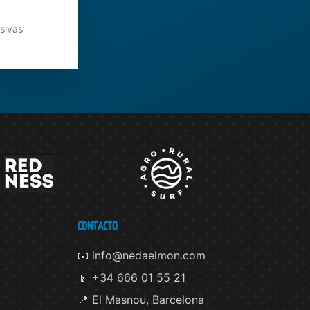
usivas
CONTACTO
📧 info@nedaelmon.com
📱 +34 666 01 55 21
📍 El Masnou, Barcelona