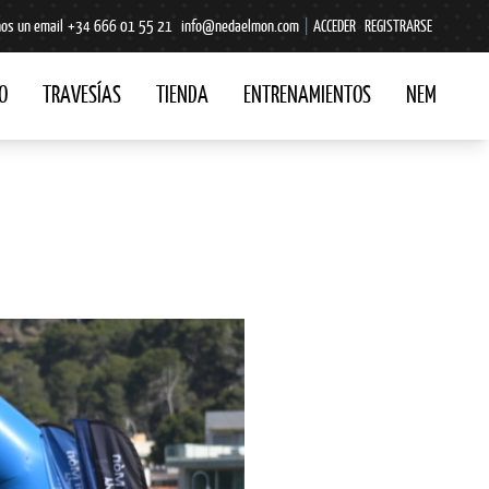
os un email
+34 666 01 55 21
info@nedaelmon.com
|
ACCEDER
REGISTRARSE
O
TRAVESÍAS
TIENDA
ENTRENAMIENTOS
NEM