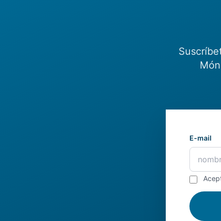
Suscríbe
Món.
E-mail
Acep