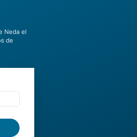
e Neda el
os de