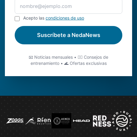
Acepto las
condiciones de uso
Suscríbete a NedaNews
📧 Noticias mensuales • 🏊‍♂️ Consejos de
entrenamiento • 🌊 Ofertas exclusivas