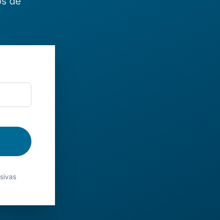
os de
usivas