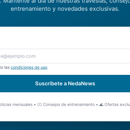
 Mantente al día de nuestras travesías, consej
entrenamiento y novedades exclusivas.
to las
condiciones de uso
Suscríbete a NedaNews
ticias mensuales • 🏊‍♂️ Consejos de entrenamiento • 🌊 Ofertas excl