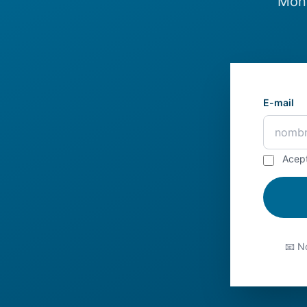
Món.
E-mail
Acep
📧 No