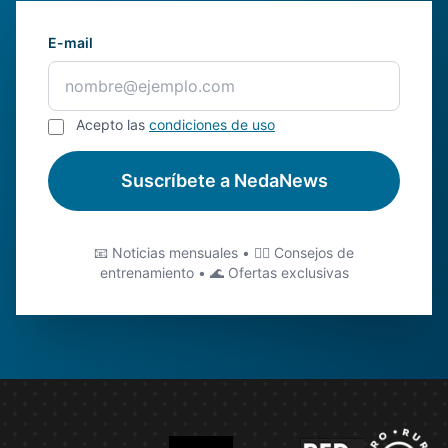
E-mail
Acepto las
condiciones de uso
Suscríbete a NedaNews
📧 Noticias mensuales • 🏊‍♂️ Consejos de
entrenamiento • 🌊 Ofertas exclusivas