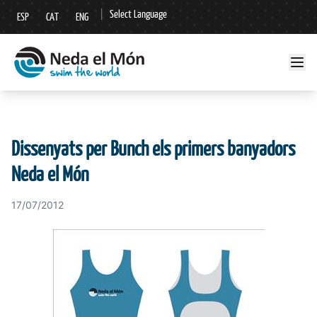
|
Select Language
ESP
CAT
ENG
▼
Dissenyats per Bunch els primers banyadors
Neda el Món
17/07/2012