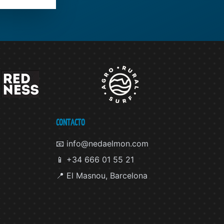
CONTACTO
📧 info@nedaelmon.com
📱 +34 666 01 55 21
📍 El Masnou, Barcelona