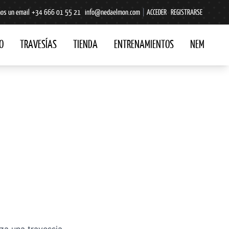
os un email
+34 666 01 55 21
info@nedaelmon.com
|
ACCEDER
REGISTRARSE
O
TRAVESÍAS
TIENDA
ENTRENAMIENTOS
NEM