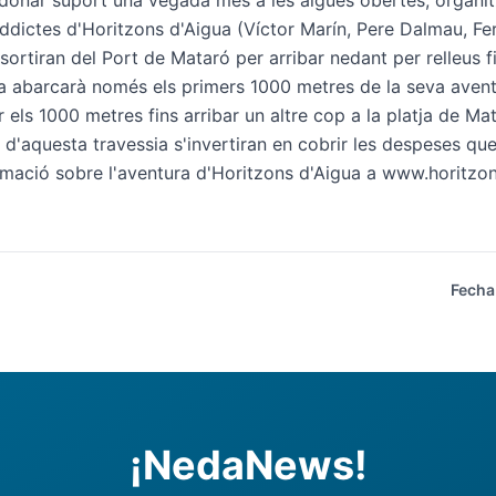
donar suport una vegada més a les aigües obertes, organit
ictes d'Horitzons d'Aigua (Víctor Marín, Pere Dalmau, Fe
 sortiran del Port de Mataró per arribar nedant per relleus f
ia abarcarà només els primers 1000 metres de la seva avent
 els 1000 metres fins arribar un altre cop a la platja de Ma
s d'aquesta travessia s'invertiran en cobrir les despeses qu
ormació sobre l'aventura d'Horitzons d'Aigua a
www.horitzon
Fecha
¡NedaNews!