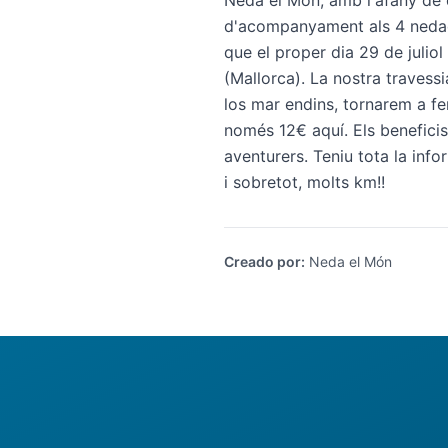
Neda el Món, amb l'afany de 
d'acompanyament als 4 nedadd
que el proper dia 29 de juliol
(Mallorca). La nostra travess
los mar endins, tornarem a fer
només 12€
aquí
. Els benefici
aventurers. Teniu tota la inf
i sobretot, molts km!!
Creado por
:
Neda el Món