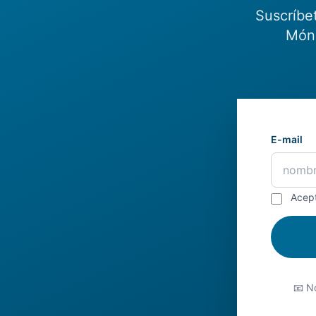
Suscríbe
Món.
E-mail
Acep
📧 No