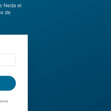
e Neda el
os de
usivas