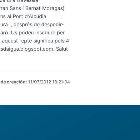
za una travessia
rran Sans i Bernat Moragas)
ins al Port d'Alcúdia
ura i, després de despedir-
taró. Us podeu inscriure per
e aquest repte significa pels 4
sdaigua.blogspot.com
. Salut
 de creación
:
11/07/2012 18:21:04