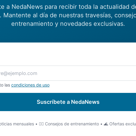
te a NedaNews para recibir toda la actualidad d
 Mantente al día de nuestras travesías, consej
entrenamiento y novedades exclusivas.
to las
condiciones de uso
Suscríbete a NedaNews
ticias mensuales • 🏊‍♂️ Consejos de entrenamiento • 🌊 Ofertas excl