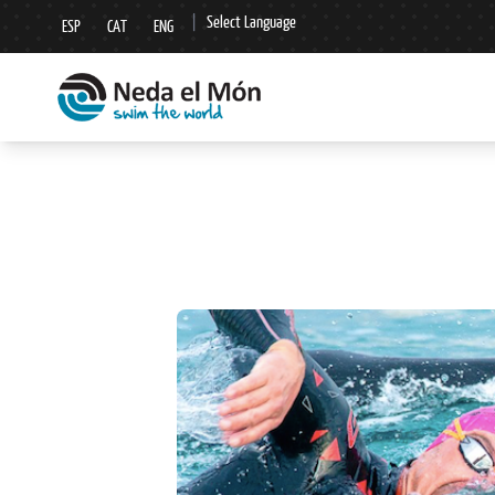
|
Select Language
ESP
CAT
ENG
▼