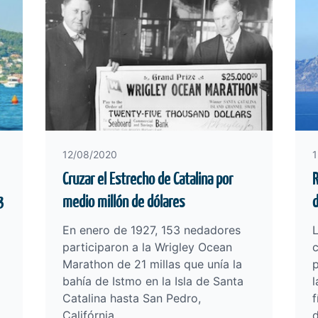
12/08/2020
1
Cruzar el Estrecho de Catalina por
R
3
medio millón de dólares
d
En enero de 1927, 153 nedadores
participaron a la Wrigley Ocean
c
Marathon de 21 millas que unía la
p
bahía de Istmo en la Isla de Santa
l
Catalina hasta San Pedro,
f
Califórnia.