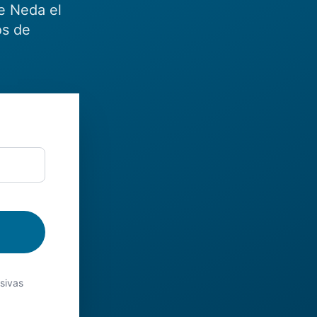
e Neda el
os de
usivas