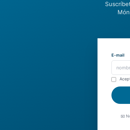
Suscríbe
Món.
E-mail
Acep
📧 No