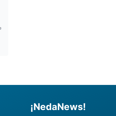
e
¡NedaNews!