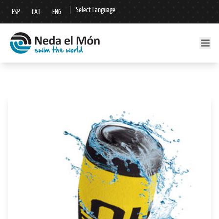
|
Select Language
ESP
CAT
ENG
▼