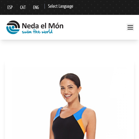
|
Select Language
ESP
CAT
ENG
▼