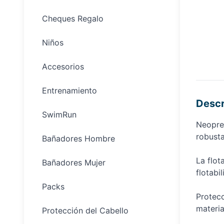
Cheques Regalo
Niños
Accesorios
Entrenamiento
Descr
SwimRun
Neopren
robusta
Bañadores Hombre
La flot
Bañadores Mujer
flotabi
Packs
Protecc
materia
Protección del Cabello