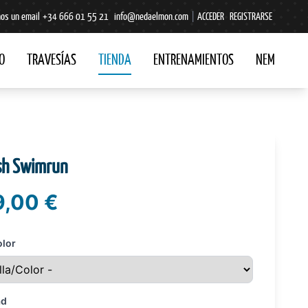
os un email
+34 666 01 55 21
info@nedaelmon.com
|
ACCEDER
REGISTRARSE
O
TRAVESÍAS
TIENDA
ENTRENAMIENTOS
NEM
ish Swimrun
,00 €
olor
ad