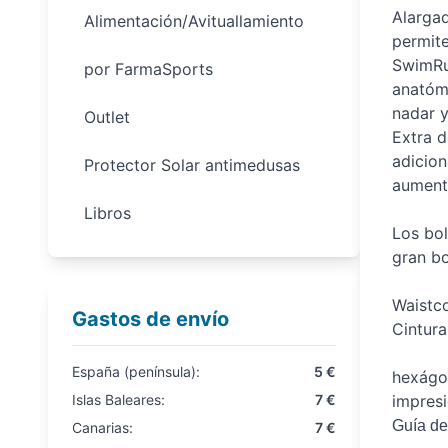
Alargad
Alimentación/Avituallamiento
permite
SwimRu
por FarmaSports
anatómi
nadar y
Outlet
Extra d
adicion
Protector Solar antimedusas
aument
Libros
Los bol
gran bo
Waistc
Gastos de envío
Cintura
España (península):
5 €
hexágo
Islas Baleares:
7 €
impresi
Guía de 
Canarias:
7 €