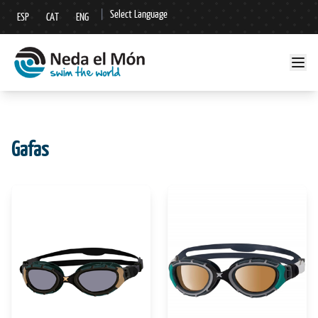
|
Select Language
ESP
CAT
ENG
▼
Gafas