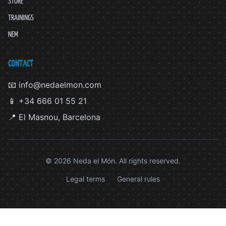
STORE
TRAININGS
NEM
CONTACT
📧 info@nedaelmon.com
📱 +34 666 01 55 21
📍 El Masnou, Barcelona
© 2026 Neda el Món. All rights reserved.
Legal terms
General rules