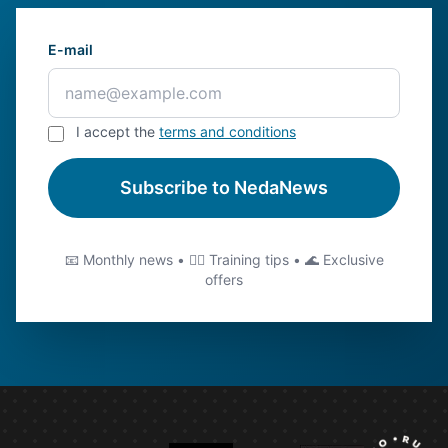
E-mail
I accept the
terms and conditions
Subscribe to NedaNews
📧 Monthly news • 🏊‍♂️ Training tips • 🌊 Exclusive
offers