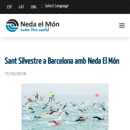
|
Select Language
ESP
CAT
ENG
▼
Sant Silvestre a Barcelona amb Neda El Món
11/16/2018