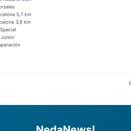
orsales
celona 5,7 km
celona 3,6 km
Special
 Junior
uperación
NedaNews!