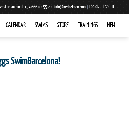
send us an email
+34 666 01 55 21
info@nedaelmon.com
|
LOG ON
REGISTER
CALENDAR
SWIMS
STORE
TRAININGS
NEM
oggs SwimBarcelona!