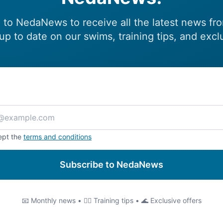
 to NedaNews to receive all the latest news fr
up to date on our swims, training tips, and excl
ept the
terms and conditions
Subscribe to NedaNews
📧 Monthly news • 🏊‍♂️ Training tips • 🌊 Exclusive offers