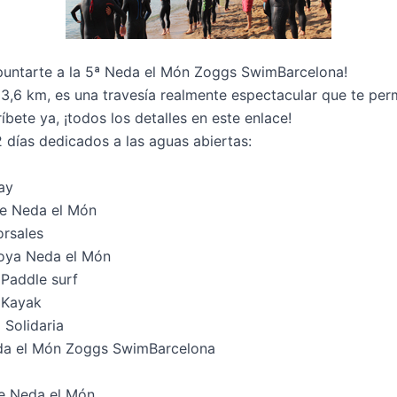
puntarte a la 5ª Neda el Món Zoggs SwimBarcelona!
3,6 km, es una travesía realmente espectacular que te permi
ríbete ya,
¡todos los detalles en este enlace!
 días dedicados a las aguas abiertas:
ay
ge Neda el Món
orsales
boya Neda el Món
Paddle surf
 Kayak
Solidaria
eda el Món Zoggs SwimBarcelona
ge Neda el Món