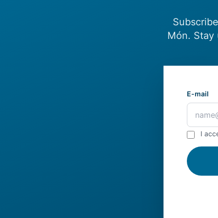
Subscribe
Món. Stay 
E-mail
I acc