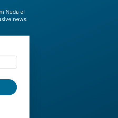
om Neda el
usive news.