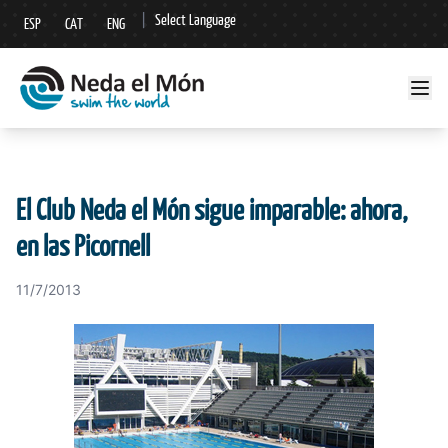
|
Select Language
ESP
CAT
ENG
▼
El Club Neda el Món sigue imparable: ahora,
en las Picornell
11/7/2013