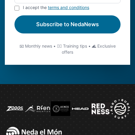
I accept the
terms and conditions
Subscribe to NedaNews
📧 Monthly news • 🏊‍♂️ Training tips • 🌊 Exclusive
offers