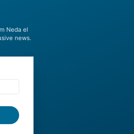
om Neda el
usive news.