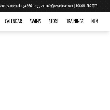
send us an email
+34 666 01 55 21
info@nedaelmon.com
|
LOG ON
REGISTER
CALENDAR
SWIMS
STORE
TRAININGS
NEM