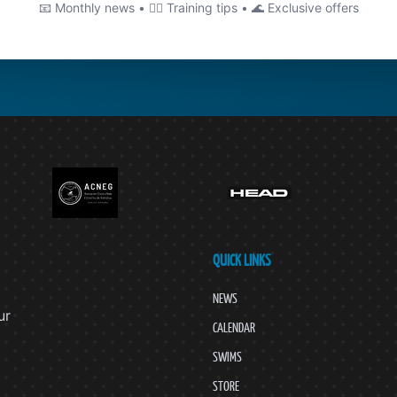
📧 Monthly news • 🏊‍♂️ Training tips • 🌊 Exclusive offers
QUICK LINKS
NEWS
ur
CALENDAR
SWIMS
STORE