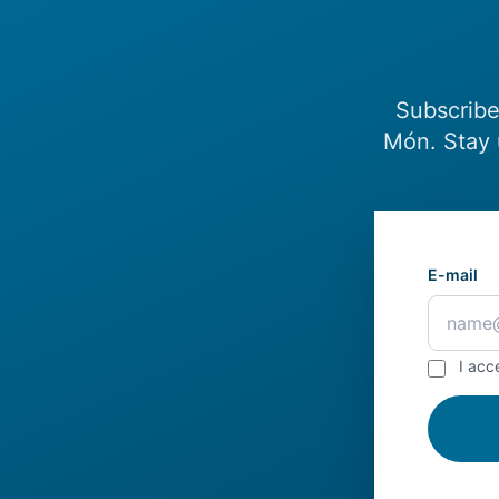
Subscribe
Món. Stay 
E-mail
I acc