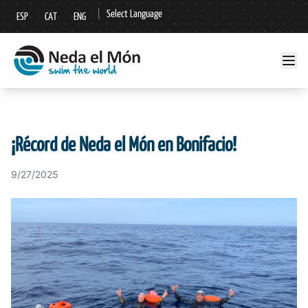
|
Select Language
ESP
CAT
ENG
▼
¡Récord de Neda el Món en Bonifacio!
9/27/2025