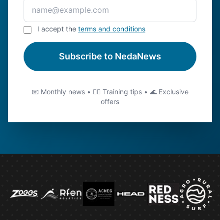
I accept the
terms and conditions
Subscribe to NedaNews
📧 Monthly news • 🏊‍♂️ Training tips • 🌊 Exclusive
offers