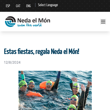
|
Select Language
ESP
CAT
ENG
▼
Estas fiestas, regala Neda el Món!
12/8/2024