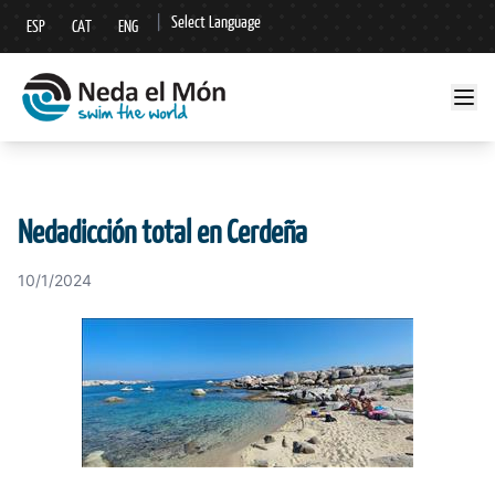
|
Select Language
ESP
CAT
ENG
▼
Nedadicción total en Cerdeña
10/1/2024