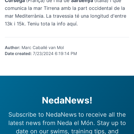
Còrsega
(França) de l'illa de
Sardenya
(Itàlia) i que
comunica la mar Tirrena amb la part occidental de la
mar Mediterrània. La travessia té una longitud d'entre
13k i 15k. Teniu tota la info
aquí
.
Author
:
Marc Caballé van Mol
Date created
:
7/23/2024 6:19:14 PM
NedaNews!
Subscribe to NedaNews to receive all the
latest news from Neda el Món. Stay up to
date on our swims, training tips, and