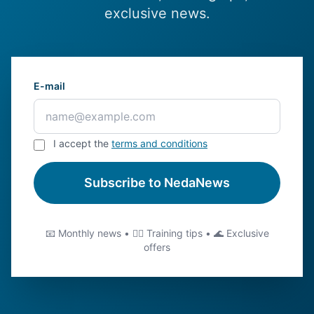
exclusive news.
E-mail
I accept the
terms and conditions
Subscribe to NedaNews
📧 Monthly news • 🏊‍♂️ Training tips • 🌊 Exclusive
offers