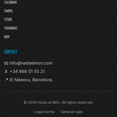
CALENDAR
SWIMS
STORE
TRAININGS
NEM
CONTACT
📧 info@nedaelmon.com
📱 +34 666 01 55 21
📍 El Masnou, Barcelona
© 2026 Neda el Món. All rights reserved.
Legal terms
General rules