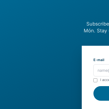
Subscribe
Món. Stay 
E-mail
I acc