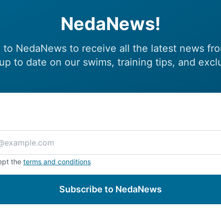
NedaNews!
 to NedaNews to receive all the latest news fr
up to date on our swims, training tips, and excl
ept the
terms and conditions
Subscribe to NedaNews