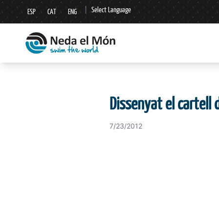
|
Select Language
ESP
CAT
ENG
▼
Dissenyat el cartel
7/23/2012