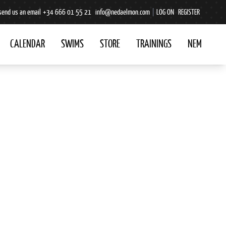
send us an email
+34 666 01 55 21
info@nedaelmon.com
|
LOG ON
REGISTER
CALENDAR
SWIMS
STORE
TRAININGS
NEM