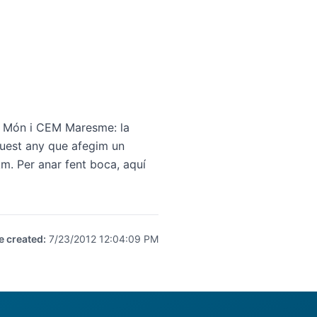
l Món i CEM Maresme: la
quest any que afegim un
m. Per anar fent boca, aquí
e created
:
7/23/2012 12:04:09 PM