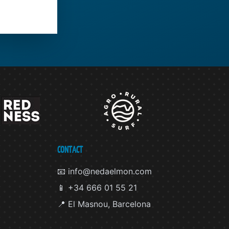
CONTACT
📧 info@nedaelmon.com
📱 +34 666 01 55 21
📍 El Masnou, Barcelona