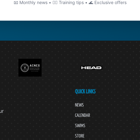
📧 Monthly news • 🏊‍♂️ Training tips • 🌊 Exclusive offers
QUICK LINKS
NEWS
ur
CALENDAR
SWIMS
STORE