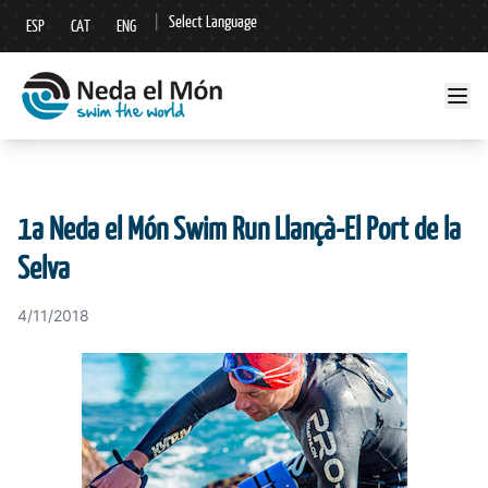
|
Select Language
ESP
CAT
ENG
▼
1a Neda el Món Swim Run Llançà-El Port de la
Selva
4/11/2018