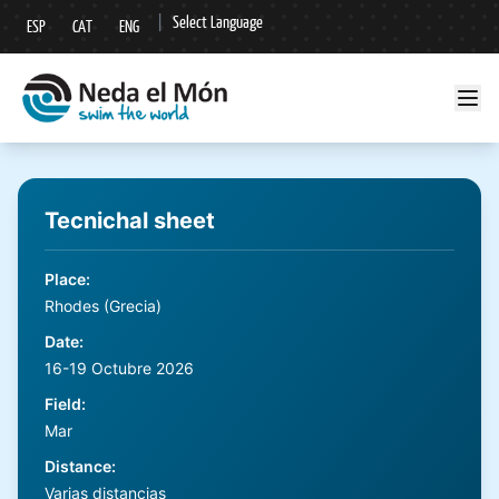
|
Select Language
ESP
CAT
ENG
▼
Tecnichal sheet
Place
:
Rhodes (Grecia)
Date
:
16-19 Octubre 2026
Field
:
Mar
Distance
:
Varias distancias