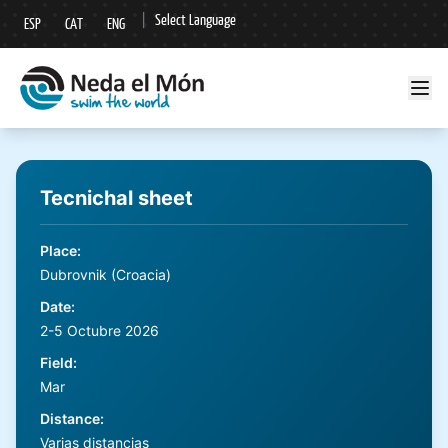
|
Select Language
ESP
CAT
ENG
▼
Tecnichal sheet
Place
:
Dubrovnik (Croacia)
Date
:
2-5 Octubre 2026
Field
:
Mar
Distance
:
Varias distancias