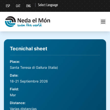
|
Select Language
ESP
CAT
ENG
▼
Tecnichal sheet
Place
:
Santa Teresa di Gallura (Italia)
Date
:
18-21 Septiembre 2026
Field
:
Mar
Distance
:
Varias distancias