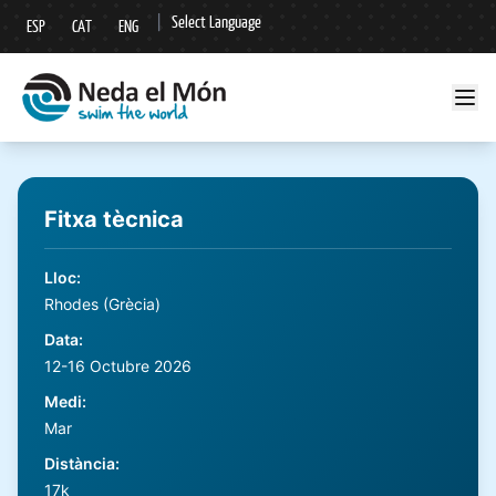
|
Select Language
ESP
CAT
ENG
▼
Fitxa tècnica
Lloc
:
Rhodes (Grècia)
Data
:
12-16 Octubre 2026
Medi
:
Mar
Distància
:
17k