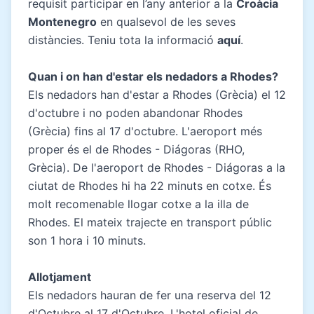
requisit participar en l’any anterior a la
Croàcia
Montenegro
en qualsevol de les seves
distàncies. Teniu tota la informació
aquí
.
Quan i on han d'estar els nedadors a Rhodes?
Els nedadors han d'estar a Rhodes (Grècia) el 12
d'octubre i no poden abandonar Rhodes
(Grècia) fins al 17 d'octubre. L'aeroport més
proper és el de Rhodes - Diágoras (RHO,
Grècia). De l'aeroport de Rhodes - Diágoras a la
ciutat de Rhodes hi ha 22 minuts en cotxe. És
molt recomenable llogar cotxe a la illa de
Rhodes. El mateix trajecte en transport públic
son 1 hora i 10 minuts.
Allotjament
Els nedadors hauran de fer una reserva del 12
d'Octubre al 17 d'Octubre. L'hotel oficial de