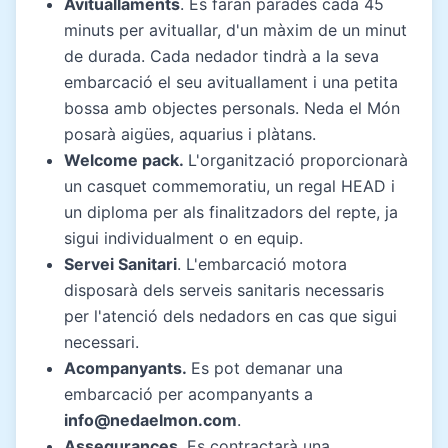
Avituallaments
. Es faran parades cada 45
minuts per avituallar, d'un màxim de un minut
de durada. Cada nedador tindrà a la seva
embarcació el seu avituallament i una petita
bossa amb objectes personals. Neda el Món
posarà aigües, aquarius i plàtans.
Welcome pack.
L'organització proporcionarà
un casquet commemoratiu, un regal HEAD i
un diploma per als finalitzadors del repte, ja
sigui individualment o en equip.
Servei Sanitari
. L'embarcació motora
disposarà dels serveis sanitaris necessaris
per l'atenció dels nedadors en cas que sigui
necessari.
Acompanyants.
Es pot demanar una
embarcació per acompanyants a
info@nedaelmon.com
.
Assegurances
. Es contractarà una