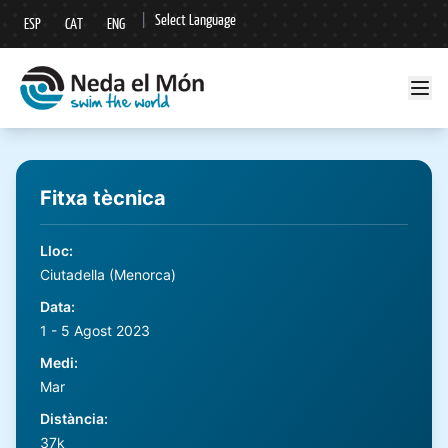
|
Select Language
ESP
CAT
ENG
▼
Fitxa tècnica
Lloc
:
Ciutadella (Menorca)
Data
:
1 - 5 Agost 2023
Medi
:
Mar
Distància
:
37k