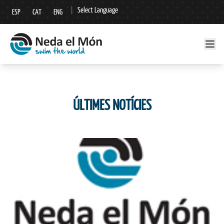
|
Select Language
ESP
CAT
ENG
▼
ÚLTIMES NOTÍCIES