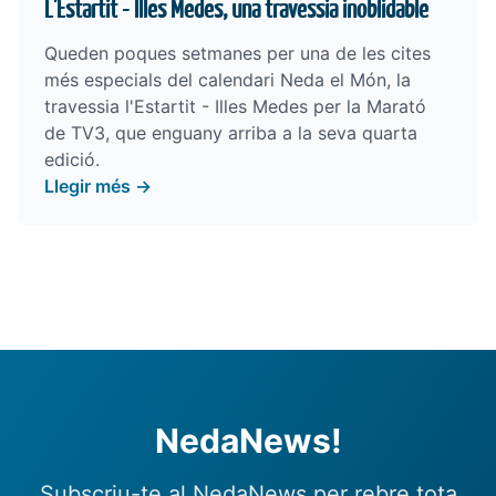
L'Estartit - Illes Medes, una travessia inoblidable
Queden poques setmanes per una de les cites
més especials del calendari Neda el Món, la
travessia l'Estartit - Illes Medes per la Marató
de TV3, que enguany arriba a la seva quarta
edició.
Llegir més →
NedaNews!
Subscriu-te al NedaNews per rebre tota