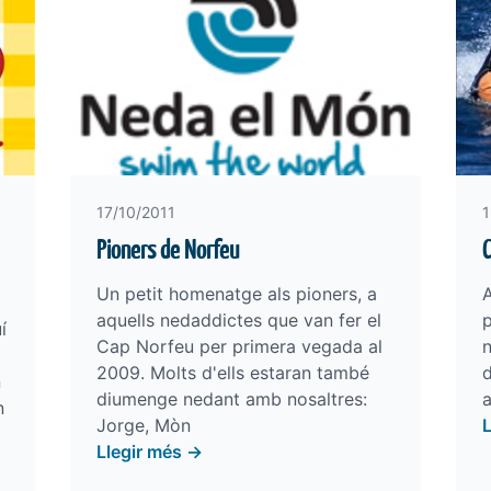
17/10/2011
1
Pioners de Norfeu
C
Un petit homenatge als pioners, a
aquells nedaddictes que van fer el
p
í
Cap Norfeu per primera vegada al
n
2009. Molts d'ells estaran també
d
n
diumenge nedant amb nosaltres:
n
Jorge, Mòn
Llegir més →