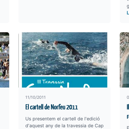
g
11/10/2011
0
El cartell de Norfeu 2011
I
r
Us presentem el cartell de l'edició
d'aquest any de la travessia de Cap
P