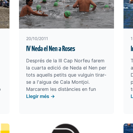
20/10/2011
1
IV Neda el Nen a Roses
I
Després de la III Cap Norfeu farem
T
la cuarta edició de Neda el Nen per
a
tots aquells petits que vulguin tirar-
D
se a l'aigua de Cala Montjoi.
p
ó
Marcarem les distàncies en fun
t
Llegir més →