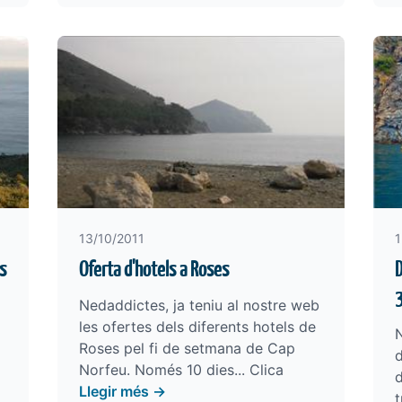
13/10/2011
1
s
Oferta d'hotels a Roses
D
Nedaddictes, ja teniu al nostre web
les ofertes dels diferents hotels de
Roses pel fi de setmana de Cap
d
Norfeu. Només 10 dies... Clica
d
Llegir més →
t