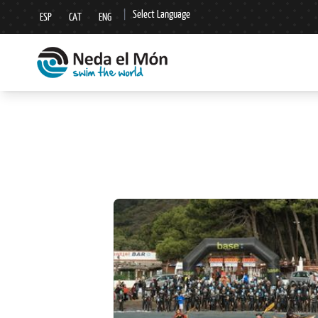
|
Select Language
ESP
CAT
ENG
▼