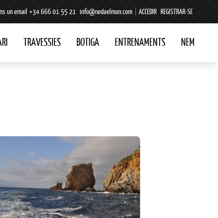
ns un email
+34 666 01 55 21
info@nedaelmon.com
|
ACCEDIR
REGISTRAR-SE
RI
TRAVESSIES
BOTIGA
ENTRENAMENTS
NEM