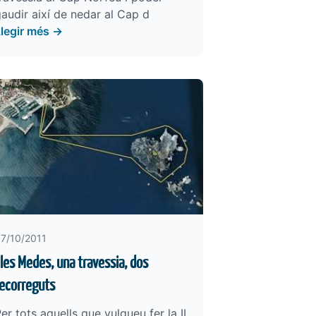
audir així de nedar al Cap d
Llegir més →
7/10/2011
lles Medes, una travessia, dos
ecorreguts
er tots aquells que vulgueu fer la II