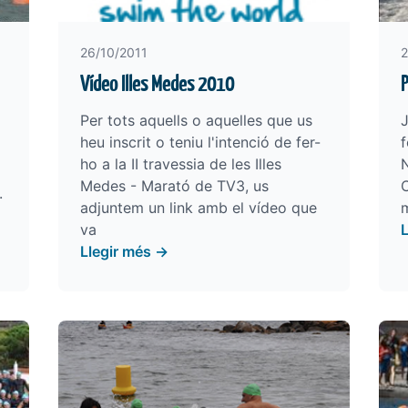
26/10/2011
2
Vídeo Illes Medes 2010
P
Per tots aquells o aquelles que us
J
heu inscrit o teniu l'intenció de fer-
f
ho a la II travessia de les Illes
N
Medes - Marató de TV3, us
C
.
adjuntem un link amb el vídeo que
m
va
Llegir més →