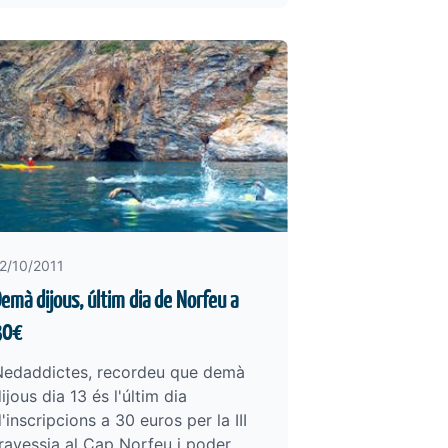
2/10/2011
emà dijous, últim dia de Norfeu a
30€
Nedaddictes, recordeu que demà
ijous dia 13 és l'últim dia
'inscripcions a 30 euros per la III
ravessia al Cap Norfeu i poder