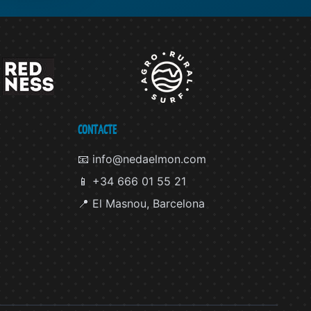
CONTACTE
📧 info@nedaelmon.com
📱 +34 666 01 55 21
📍 El Masnou, Barcelona