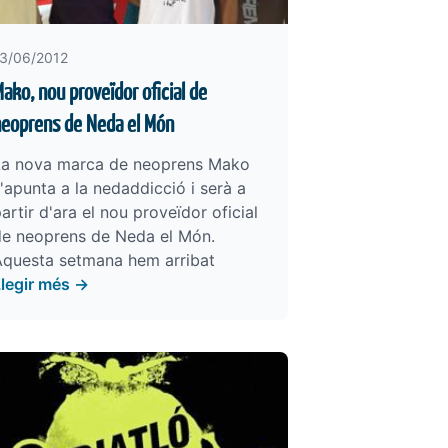
3/06/2012
ako, nou proveïdor oficial de
eoprens de Neda el Món
La nova marca de neoprens Mako
'apunta a la nedaddicció i serà a
artir d'ara el nou proveïdor oficial
de neoprens de Neda el Món.
Aquesta setmana hem arribat
Llegir més →