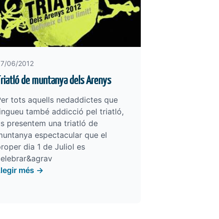
7/06/2012
riatló de muntanya dels Arenys
er tots aquells nedaddictes que
ingueu també addicció pel triatló,
s presentem una triatló de
muntanya espectacular que el
roper dia 1 de Juliol es
celebrar&agrav
Llegir més →