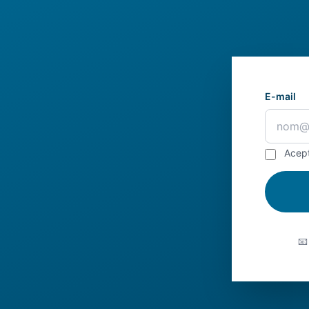
E-mail
Acep
📧