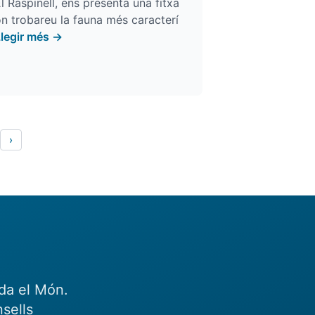
l Raspinell
, ens presenta una fitxa
n trobareu la fauna més caracterí
Llegir més →
›
eda el Món.
sells