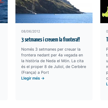
08/06/2012
0
3 setmanes i creuem la frontera!!
T
Només 3 setmanes per creuar la
P
frontera nedant per 4a vegada en
t
la història de Neda el Món. La cita
u
és el proper 8 de Juliol, de Cerbère
(França) a Port
p
Llegir més →