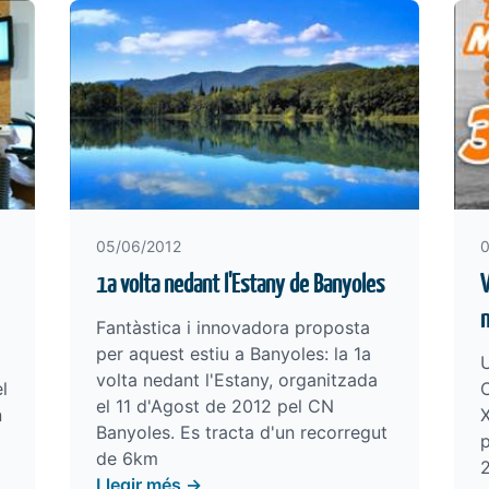
05/06/2012
0
1a volta nedant l'Estany de Banyoles
V
Fantàstica i innovadora proposta
per aquest estiu a Banyoles: la 1a
volta nedant l'Estany, organitzada
l
C
el 11 d'Agost de 2012 pel CN
n
Banyoles. Es tracta d'un recorregut
p
de 6km
2
Llegir més →