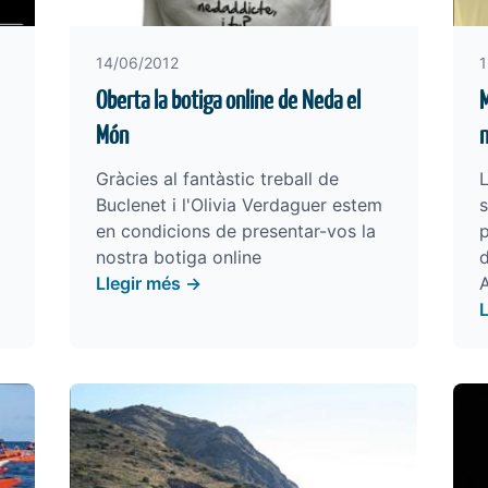
14/06/2012
1
Oberta la botiga online de Neda el
M
Món
n
Gràcies al fantàstic treball de
Buclenet
i l'Olivia Verdaguer estem
s
en condicions de presentar-vos la
p
nostra botiga online
Llegir més →