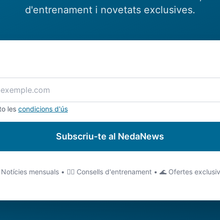
d'entrenament i novetats exclusives.
to les
condicions d'ús
Subscriu-te al NedaNews
 Notícies mensuals • 🏊‍♂️ Consells d'entrenament • 🌊 Ofertes exclusi