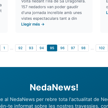
Volta nedant l'illa de Sa Dragonera.
E
a
157 nedadors van poder gaudir
o
t
d'una jornada increïble amb unes
vistes espectaculars tant a din
Llegir més →
…
…
1
92
93
94
95
96
97
98
102
NedaNews!
e al NedaNews per rebre tota l'actualitat de N
én-te informat sobre les nostres travessies, con