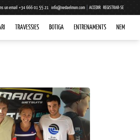
ns un email
+34 666 01 55 21
info@nedaelmon.com
|
ACCEDIR
REGISTRAR-SE
RI
TRAVESSIES
BOTIGA
ENTRENAMENTS
NEM