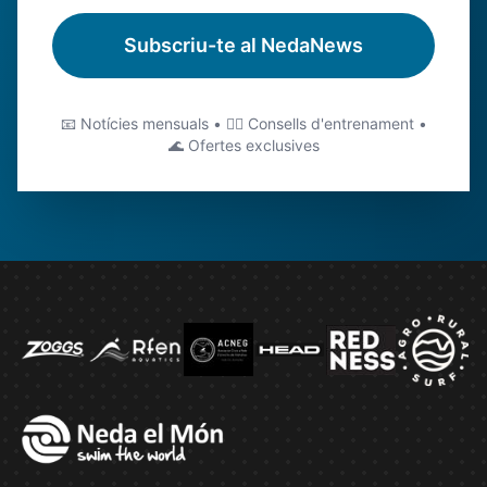
Subscriu-te al NedaNews
📧 Notícies mensuals • 🏊‍♂️ Consells d'entrenament •
🌊 Ofertes exclusives