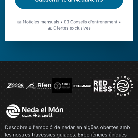
📧 Notícies mensuals • 🏊‍♂️ Consells d'entrenament •
🌊 Ofertes exclusives
Descobreix l'emoció de nedar en aigües obertes amb
les nostres travessies guiades. Experiències úniques