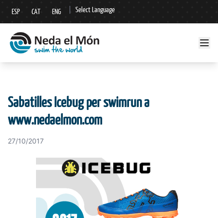
|
Select Language
ESP
CAT
ENG
▼
Sabatilles Icebug per swimrun a
www.nedaelmon.com
27/10/2017