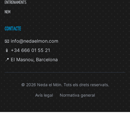
ENTRENAMENTS
NEM
CONTACTE
📧 info@nedaelmon.com
📱 +34 666 01 55 21
📍 El Masnou, Barcelona
© 2026 Neda el Món. Tots els drets reservats.
Avís legal
Normativa general