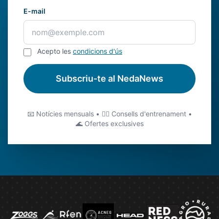
E-mail
Acepto les
condicions d'ús
Subscriu-te al NedaNews
📧 Notícies mensuals • 🏊‍♂️ Consells d'entrenament •
🌊 Ofertes exclusives