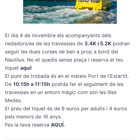
El dia 4 de novembre els acompanyants dels
nedadors/es de les travessies de
3.4K i 5.2K
podran
seguir les dues curses de ben a prop a bord del
Nautilus. No et quedis sense plaça i reserva el teu
tiquet
aquí
!
El punt de trobada és en el mateix Port de l'Estartit.
De
10:15h a 11:15h
podrás fer el seguiment de les
travessies en un entorn màgic com són les Illes
Medes.
El preu del tiquet és de 8 euros per adults i 4 euros
pels menors de 16 anys.
Fes la teva reserva
AQUÍ
.