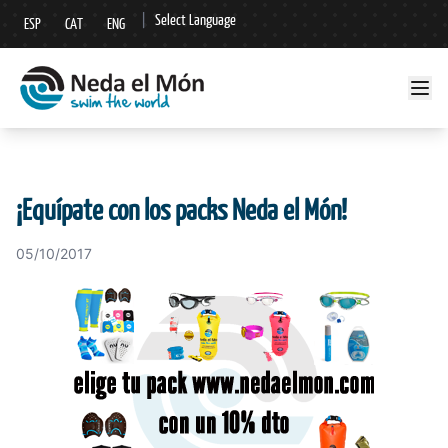
|
Select Language
ESP
CAT
ENG
▼
¡Equípate con los packs Neda el Món!
05/10/2017