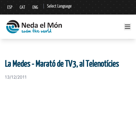
|
Select Language
ESP
CAT
ENG
▼
La Medes - Marató de TV3, al Telenotícies
13/12/2011