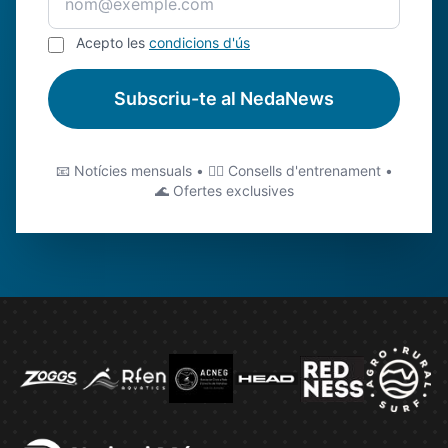
Acepto les
condicions d'ús
Subscriu-te al NedaNews
📧 Notícies mensuals • 🏊‍♂️ Consells d'entrenament •
🌊 Ofertes exclusives