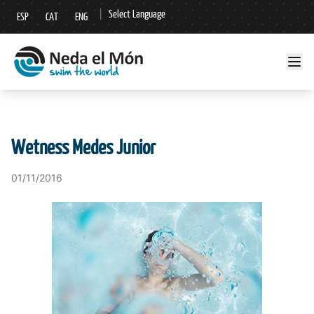
|
Select Language
ESP
CAT
ENG
▼
Wetness Medes Junior
01/11/2016