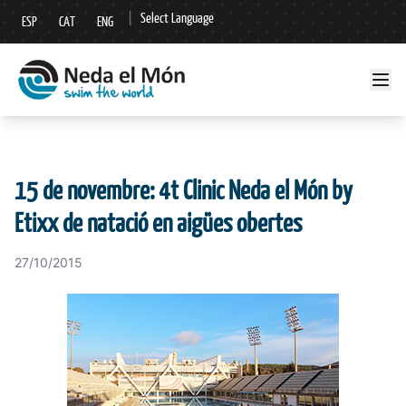
|
Select Language
ESP
CAT
ENG
▼
15 de novembre: 4t Clinic Neda el Món by
Etixx de natació en aigües obertes
27/10/2015