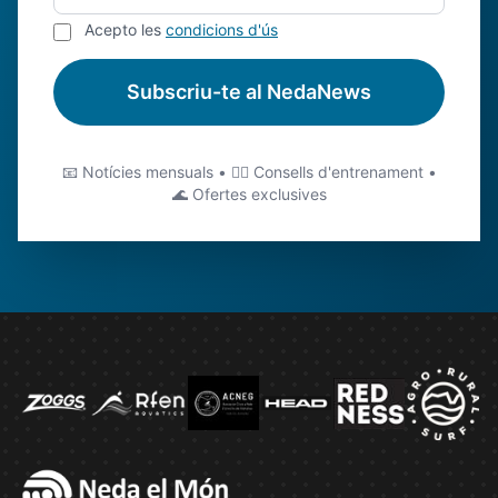
Acepto les
condicions d'ús
Subscriu-te al NedaNews
📧 Notícies mensuals • 🏊‍♂️ Consells d'entrenament •
🌊 Ofertes exclusives