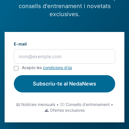
consells d'entrenament i novetats
exclusives.
E-mail
Acepto les
condicions d'ús
Subscriu-te al NedaNews
📧 Notícies mensuals • 🏊‍♂️ Consells d'entrenament •
🌊 Ofertes exclusives