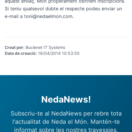
aquest enllaç.
Molt properament obrirem inscripcions.
Si teniu qualsevol dubte el respecte podeu enviar un
e-mail a toni@nedaelmon.com.
Creat per
:
Buclenet IT Systems
Data de creació
:
16/04/2014 10:53:50
NedaNews!
Subscriu-te al NedaNews per rebre tota
l'actualitat de Neda el Món. Mantén-te
informat sobre les nostres travessies,