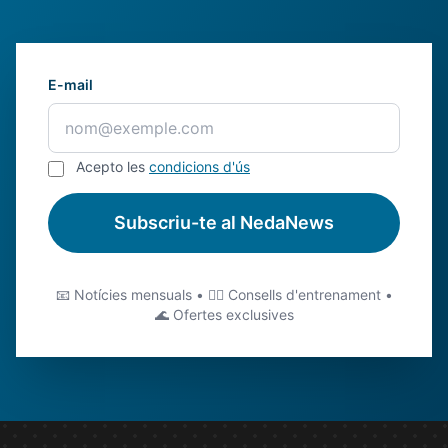
E-mail
Acepto les
condicions d'ús
Subscriu-te al NedaNews
📧 Notícies mensuals • 🏊‍♂️ Consells d'entrenament •
🌊 Ofertes exclusives