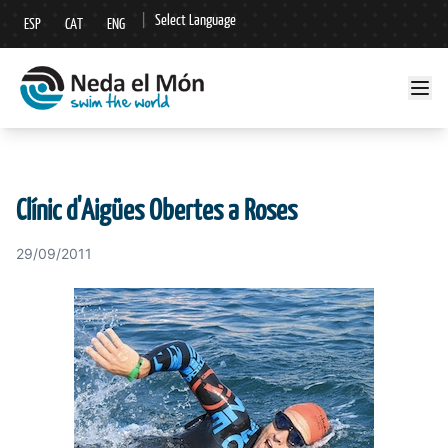
|
Select Language
ESP
CAT
ENG
▼
Clínic d'Aigües Obertes a Roses
29/09/2011