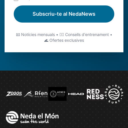
Subscriu-te al NedaNews
📧 Notícies mensuals • 🏊‍♂️ Consells d'entrenament •
🌊 Ofertes exclusives