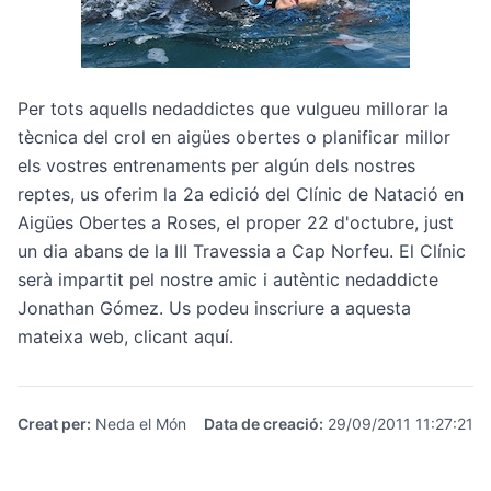
Per tots aquells nedaddictes que vulgueu millorar la
tècnica del crol en aigües obertes o planificar millor
els vostres entrenaments per algún dels nostres
reptes, us oferim la 2a edició del Clínic de Natació en
Aigües Obertes a Roses, el proper 22 d'octubre, just
un dia abans de la III Travessia a Cap Norfeu. El Clínic
serà impartit pel nostre amic i autèntic nedaddicte
Jonathan Gómez. Us podeu inscriure a aquesta
mateixa web, clicant
aquí
.
Creat per
:
Neda el Món
Data de creació
:
29/09/2011 11:27:21