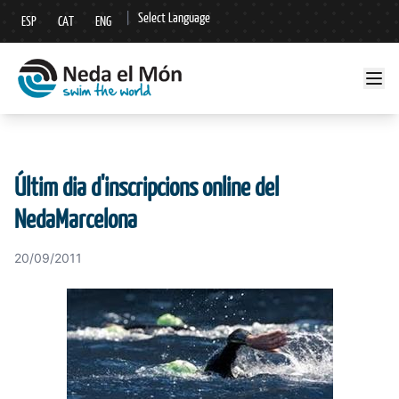
|
Select Language
ESP
CAT
ENG
▼
Últim dia d'inscripcions online del
NedaMarcelona
20/09/2011