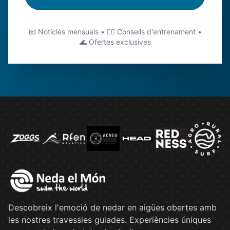
📧 Notícies mensuals • 🏊‍♂️ Consells d'entrenament •
🌊 Ofertes exclusives
Descobreix l'emoció de nedar en aigües obertes amb
les nostres travessies guiades. Experiències úniques