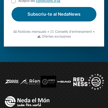
Acepto les
condicions d'ús
Subscriu-te al NedaNews
📧 Notícies mensuals • 🏊‍♂️ Consells d'entrenament •
🌊 Ofertes exclusives