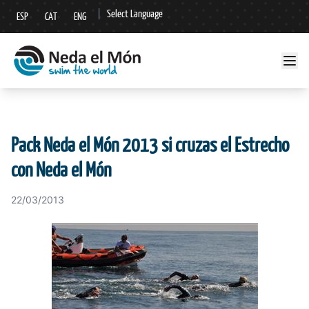
|
Select Language
ESP
CAT
ENG
▼
Pack Neda el Món 2013 si cruzas el Estrecho
con Neda el Món
22/03/2013